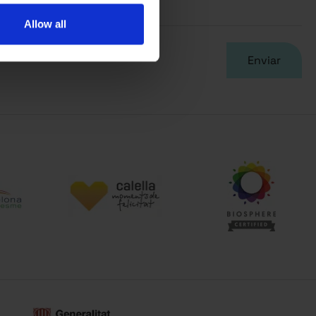
Allow all
dad
Enviar