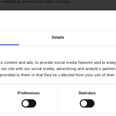
o medida de prevención del contagio
s
 y dotación de EPIs al personal
r y acabar la jornada laboral
nas comunes
o medidas como establecimiento seguro
Details
rcano
e content and ads, to provide social media features and to analy
 our site with our social media, advertising and analytics partn
 provided to them or that they’ve collected from your use of their
Newsletter
Suscríbete a la newsletter y estarás al día de nuestras 
Preferences
Statistics