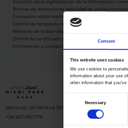
Aumento de la digitalización de la información com
Normas de distancia de seguridad en zonas comune
Formación sobre medidas de prevención del Covid-19
Control de temperatura de todo el personal al empeza
Refuerzo de la desinfección de apartamentos y zo
Comité de certificado de prevención implementand
Consent
Información y contacto del centro sanitario más ce
This website uses cookies
We use cookies to personalis
information about your use of
other information that you’ve
Consent
Necessary
Selection
Monturiol, 34 CALELLA 08370 Barcelona
+34 937 660 778