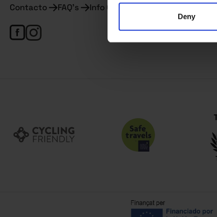
Contacto
FAQ's
Info Covid
Deny