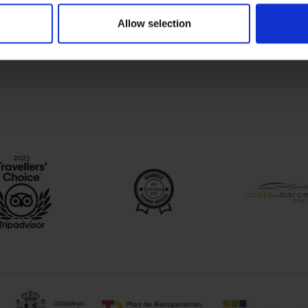
Allow selection
He leído y acepto el
aviso legal
y la
política de privaci